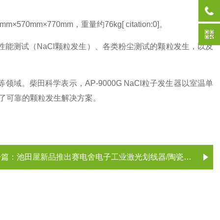
570mm×770mm，重量约76kg[ citation:0]。
罩性能测试（NaCl颗粒发生）、各类粉尘测试的颗粒发生，以及
领域。柴田科学表示，AP-9000G NaCl粒子发生器以室温单
了可靠的颗粒发生解决方案。
一篇：
池田屋新品推出赛电舍电子工业激光划线器/陶瓷划线器 LS-C150