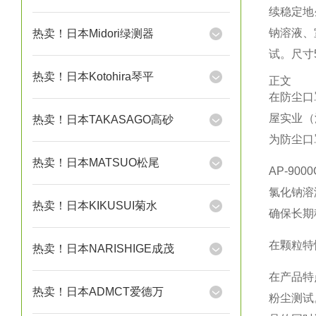
续稳定地
钠溶液、
热卖！日本Midori绿测器
试。尺寸5
热卖！日本Kotohira琴平
正文
在防尘口
屋实业（深
热卖！日本TAKASAGO高砂
为防尘口
热卖！日本MATSUO松尾
AP-9
氯化钠溶
热卖！日本KIKUSUI菊水
确保长期稳定
在颗粒特性
热卖！日本NARISHIGE成茂
在产品特
热卖！日本ADMCT爱德万
粉尘测试