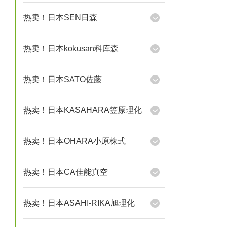
热卖！日本SEN日森
热卖！日本kokusan科库森
热卖！日本SATO佐藤
热卖！日本KASAHARA笠原理化
热卖！日本OHARA小原株式
热卖！日本CA佳能真空
热卖！日本ASAHI-RIKA旭理化