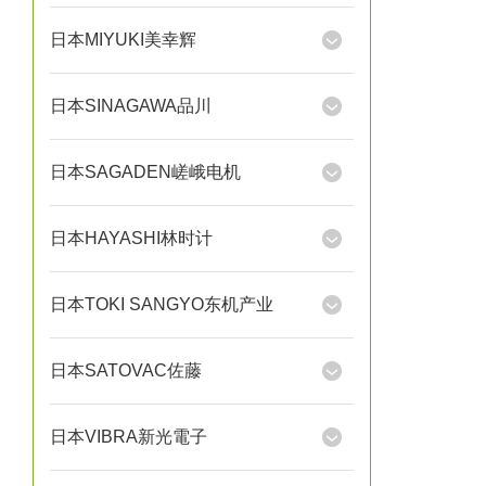
日本MIYUKI美幸辉
日本SINAGAWA品川
日本SAGADEN嵯峨电机
日本HAYASHI林时计
日本TOKI SANGYO东机产业
日本SATOVAC佐藤
日本VIBRA新光電子