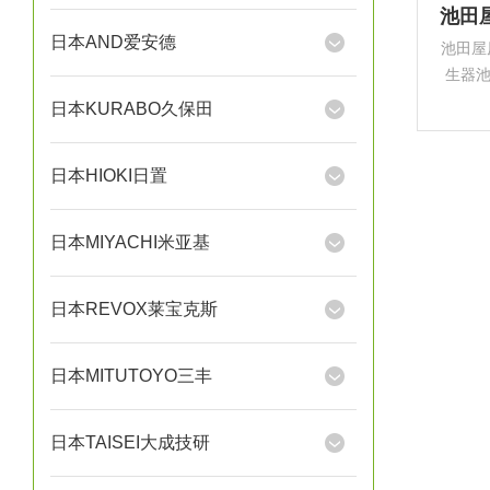
日本AND爱安德
池田屋原装
生器
供专
日本KURABO久保田
广泛
为严苛
日本HIOKI日置
日本MIYACHI米亚基
日本REVOX莱宝克斯
日本MITUTOYO三丰
日本TAISEI大成技研