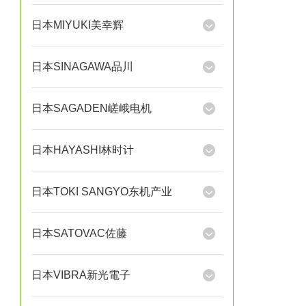
日本MIYUKI美幸辉
日本SINAGAWA品川
日本SAGADEN嵯峨电机
日本HAYASHI林时计
日本TOKI SANGYO东机产业
日本SATOVAC佐藤
日本VIBRA新光電子