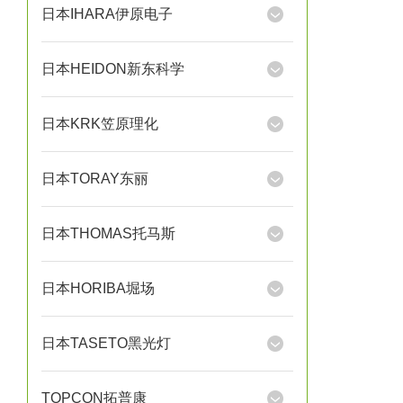
日本IHARA伊原电子
日本HEIDON新东科学
日本KRK笠原理化
日本TORAY东丽
日本THOMAS托马斯
日本HORIBA堀场
日本TASETO黑光灯
TOPCON拓普康