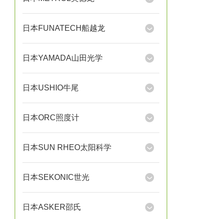
日本FUNATECH船越龙
日本YAMADA山田光学
日本USHIO牛尾
日本ORC照度计
日本SUN RHEO太阳科学
日本SEKONIC世光
日本ASKER邵氏