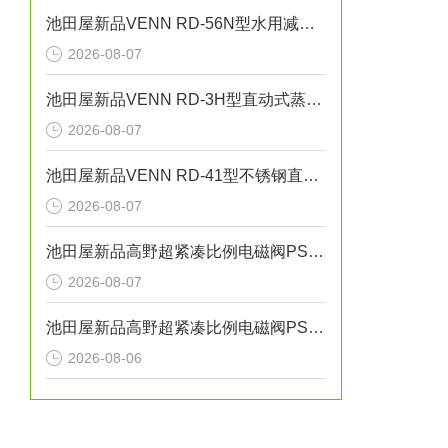
池田屋新品VENN RD-56N型水用减压阀RD56N-F-L25正式发布
2026-08-07
池田屋新品VENN RD-3H型直动式蒸汽减压阀RD3H-GH-25正式发布
2026-08-07
池田屋新品VENN RD-41型不锈钢直动式蒸汽减压阀RD41-D-M25正式发布
2026-08-07
池田屋新品高野超紧凑比例电磁阀PSV-01T-220正式发布
2026-08-07
池田屋新品高野超紧凑比例电磁阀PSV-01T-020正式发布
2026-08-06