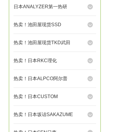
日本ANALYZER第一热研
热卖！池田屋现货SSD
热卖！池田屋现货TKD武田
热卖！日本RKC理化
热卖！日本ALPCO阿尔普
热卖！日本CUSTOM
热卖！日本坂诘SAKAZUME