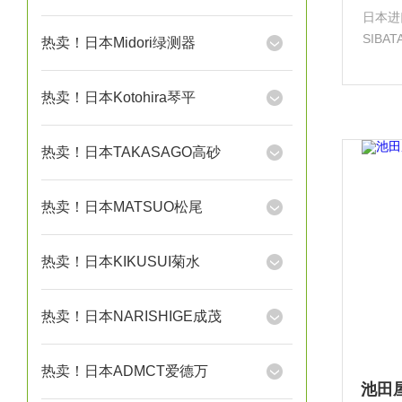
日本进
SIB
热卖！日本Midori绿测器
科学
热卖！日本Kotohira琴平
热卖！日本TAKASAGO高砂
热卖！日本MATSUO松尾
热卖！日本KIKUSUI菊水
热卖！日本NARISHIGE成茂
热卖！日本ADMCT爱德万