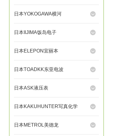
日本YOKOGAWA横河
日本IIJIMA饭岛电子
日本ELEPON宜丽本
日本TOADKK东亚电波
日本ASK液压表
日本KAKUHUNTER写真化学
日本METROL美德龙