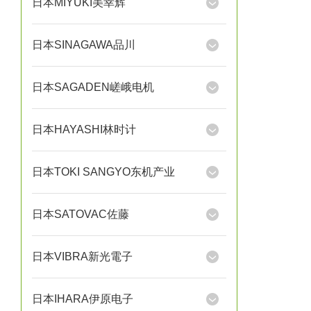
日本MIYUKI美幸辉
日本SINAGAWA品川
日本SAGADEN嵯峨电机
日本HAYASHI林时计
日本TOKI SANGYO东机产业
日本SATOVAC佐藤
日本VIBRA新光電子
日本IHARA伊原电子