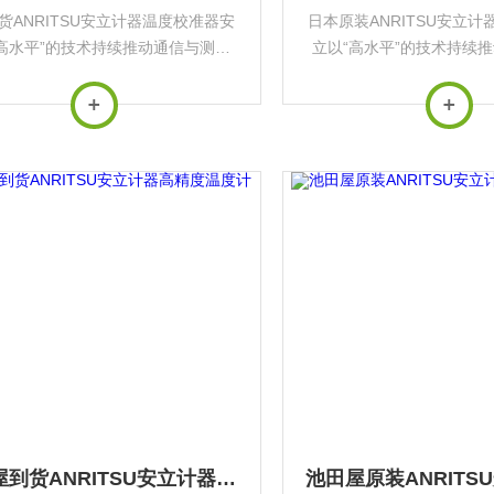
货ANRITSU安立计器温度校准器安
日本原装ANRITSU安立
高水平”的技术持续推动通信与测量
立以“高水平”的技术持续
展，其产品广泛应用于*基础设施与
行业发展，其产品广泛应用
前沿科技领域‌。
前沿科技领域‌
池田屋到货ANRITSU安立计器高精度温度计