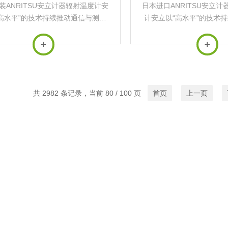
装ANRITSU安立计器辐射温度计安
日本进口ANRITSU安立
高水平”的技术持续推动通信与测量
计安立以“高水平”的技术
展，其产品广泛应用于*基础设施与
测量行业发展，其产品广泛
前沿科技领域‌。
施与前沿科技领域
共 2982 条记录，当前 80 / 100 页
首页
上一页