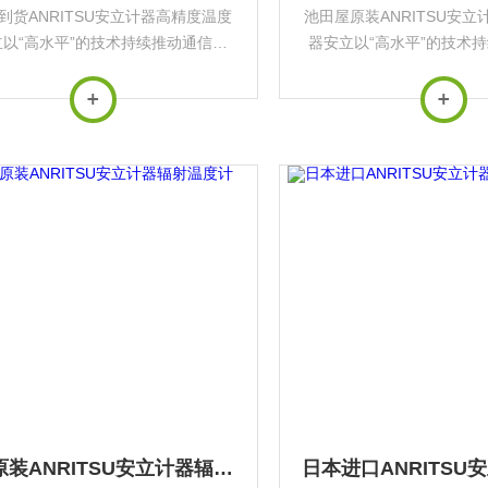
到货ANRITSU安立计器高精度温度
池田屋原装ANRITSU安
以“高水平”的技术持续推动通信与
器安立以“高水平”的技术
业发展，其产品广泛应用于*基础设
测量行业发展，其产品广泛
施与前沿科技领域‌。
施与前沿科技领域
日本原装ANRITSU安立计器辐射温度计