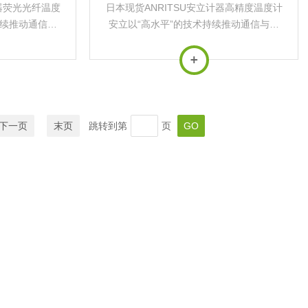
计器荧光光纤温度
日本现货ANRITSU安立计器高精度温度计
持续推动通信与
安立以“高水平”的技术持续推动通信与测
应用于*基础设
量行业发展，其产品广泛应用于*基础设施
‌。
与前沿科技领域‌。
下一页
末页
跳转到第
页