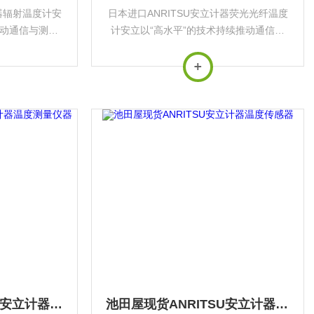
计器辐射温度计安
日本进口ANRITSU安立计器荧光光纤温度
推动通信与测量
计安立以“高水平”的技术持续推动通信与
于*基础设施与
测量行业发展，其产品广泛应用于*基础设
。
施与前沿科技领域‌。
池田屋原装ANRITSU安立计器温度测量仪器
池田屋现货ANRITSU安立计器温度传感器