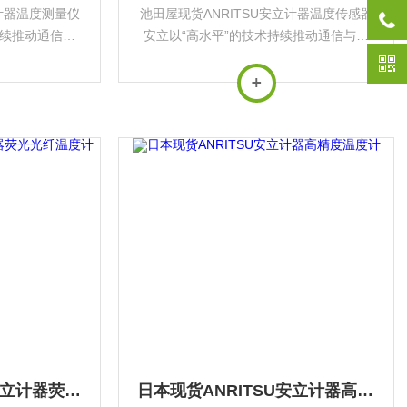
立计器温度测量仪
池田屋现货ANRITSU安立计器温度传感器
持续推动通信与
安立以“高水平”的技术持续推动通信与测
应用于*基础设
量行业发展，其产品广泛应用于*基础设施
‌。
与前沿科技领域‌。
日本进口ANRITSU安立计器荧光光纤温度计
日本现货ANRITSU安立计器高精度温度计