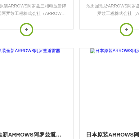
原装ARROWS阿罗兹三相电压暂降
池田屋现货ARROWS阿罗
器阿罗兹工程株式会社（ARROWS
罗兹工程株式会社（A
neering）是日本专注于工业电力保护
Engineering）是日本
专业制造商，核心产品为‌瞬时电压
设备的专业制造商，核心产
保护器（VSP）‌，在精密制造...
跌落保护器（VSP）‌，在
体...
原装全新ARROWS阿罗兹避雷器