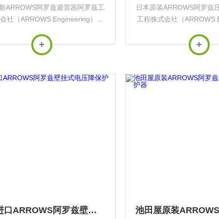
新ARROWS阿罗兹避雷器阿罗兹工
日本原装ARROWS阿罗兹
社（ARROWS Engineering）是
工程株式会社（ARROWS Eng
专注于工业电力保护设备的专业制造
是日本专注于工业电力保
核心产品为‌瞬时电压跌落保护器
造商，核心产品为‌瞬时电
P）‌，在精密制造、半导体等领域...
（VSP）‌，在精密制造、半
日本进口ARROWS阿罗兹壁挂式电压降保护器