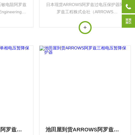
压敏电阻阿罗兹
日本现货ARROWS阿罗兹过电压保护器阿
ineering）
罗兹工程株式会社（ARROWS
护设备的专业制
Engineering）是日本专注于工业电力保护
压跌落保护器
设备的专业制造商，核心产品为‌瞬时电压
导体等领...
跌落保护器（VSP）‌，在精密制造、半导
体...
池田屋原装ARROWS阿罗兹单相电压暂降保护器
池田屋到货ARROWS阿罗兹三相电压暂降保护器