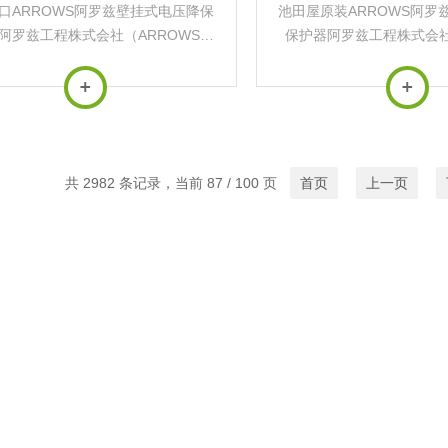
口ARROWS阿罗兹壁挂式电压降保
池田屋原装ARROWS阿罗
阿罗兹工程株式会社（ARROWS
保护器阿罗兹工程株式会社
neering）是日本专注于工业电力保护
Engineering）是日本
专业制造商，核心产品为‌瞬时电压
设备的专业制造商，核心产
保护器（VSP）‌，在精密制造、...
跌落保护器（VSP）‌，在
共 2982 条记录，当前 87 / 100 页
首页
上一页