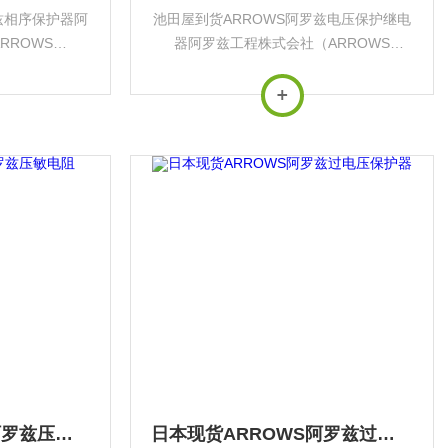
兹相序保护器阿
池田屋到货ARROWS阿罗兹电压保护继电
RROWS
器阿罗兹工程株式会社（ARROWS
专注于工业电力保护
Engineering）是日本专注于工业电力保护
品为‌瞬时电压
设备的专业制造商，核心产品为‌瞬时电压
精密制造、半导
跌落保护器（VSP）‌，在精密制造、半...
日本原装ARROWS阿罗兹压敏电阻
日本现货ARROWS阿罗兹过电压保护器