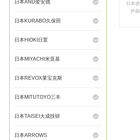
日本AND爱安德
日本进
护器
Engi
日本KURABO久保田
设备的
跌落
日本HIOKI日置
日本MIYACHI米亚基
日本REVOX莱宝克斯
日本MITUTOYO三丰
日本TAISEI大成技研
日本ARROWS