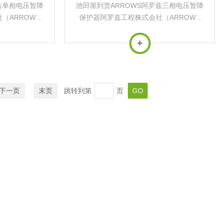
兹单相电压暂降
池田屋到货ARROWS阿罗兹三相电压暂降
（ARROWS
保护器阿罗兹工程株式会社（ARROWS
专注于工业电力保护
Engineering）是日本专注于工业电力保护
品为‌瞬时电压
设备的专业制造商，核心产品为‌瞬时电压
精密制造...
跌落保护器（VSP）‌，在精密制造...
下一页
末页
跳转到第
页