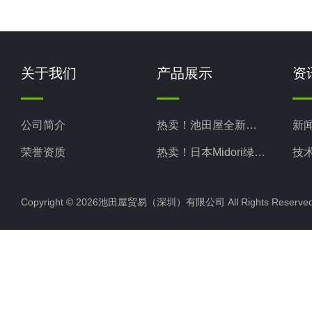
关于我们
产品展示
资
公司简介
热卖！池田屋全新现货
新
荣誉资质
热卖！日本Midori绿安全
技
热卖！日本Midori绿测器
Copyright © 2026池田屋贸易（深圳）有限公司 All Rights Rese
热卖！日本Kotohira琴平
热卖！日本TAKASAGO高砂
热卖！日本MATSUO松尾
热卖！日本KIKUSUI菊水