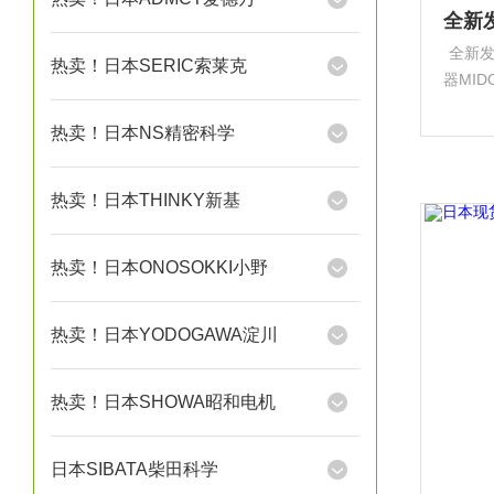
全新发
热卖！日本SERIC索莱克
器MI
其产
热卖！日本NS精密科学
器、
精度
热卖！日本THINKY新基
热卖！日本ONOSOKKI小野
热卖！日本YODOGAWA淀川
热卖！日本SHOWA昭和电机
日本SIBATA柴田科学