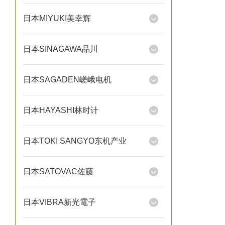
日本MIYUKI美幸辉
日本SINAGAWA品川
日本SAGADEN嵯峨电机
日本HAYASHI林时计
日本TOKI SANGYO东机产业
日本SATOVAC佐藤
日本VIBRA新光電子